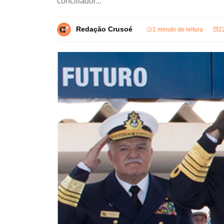
conciliador...
Redação Crusoé
1 minuto de leitura
2