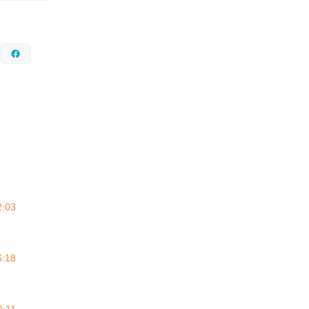
nstagram
Facebook
2:03
6:18