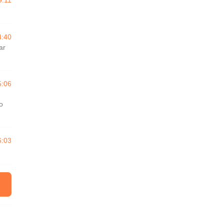
9:11
4:40
ar
5:06
o
6:03