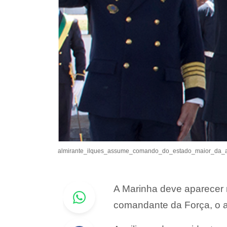
almirante_ilques_assume_comando_do_estado_maior_da_
Whastapp
A Marinha deve aparecer 
comandante da Força, o a
Facebook