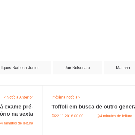
Ilques Barbosa Júnior
Jair Bolsonaro
Marinha
< Notícia Anterior
Próxima notícia >
rá exame pré-
Toffoli em busca de outro gener
ório na sexta
22.11.2018 00:00
|
4 minutos de leitura
4 minutos de leitura