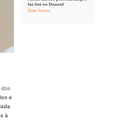
faz live no Discord
Duda Teixeira
e dos
los e
lada
s à