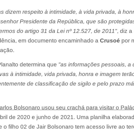
s dizem respeito à intimidade, à vida privada, à hon
 senhor Presidente da República, que são protegid
termos do artigo 31 da Lei nº 12.527, de 2011"
, diz a
sidência, em documento encaminhado a
Crusoé
por 
mação.
 Planalto determina que
"as informações pessoais, a
ativas à intimidade, vida privada, honra e imagem terã
entemente de classificação de sigilo e pelo prazo m
arlos Bolsonaro usou seu crachá para visitar o Palá
abril de 2020 e junho de 2021. Uma planilha elabora
 o filho 02 de Jair Bolsonaro tem acesso livre ao ter