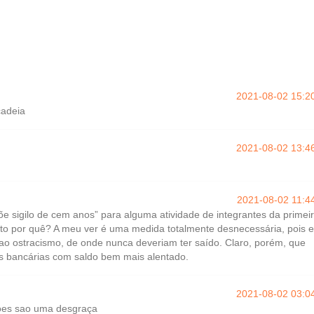
2021-08-02 15:2
cadeia
2021-08-02 13:4
2021-08-02 11:4
e sigilo de cem anos” para alguma atividade de integrantes da primei
nto por quê? A meu ver é uma medida totalmente desnecessária, pois 
ao ostracismo, de onde nunca deveriam ter saído. Claro, porém, que
s bancárias com saldo bem mais alentado.
2021-08-02 03:0
icoes sao uma desgraça