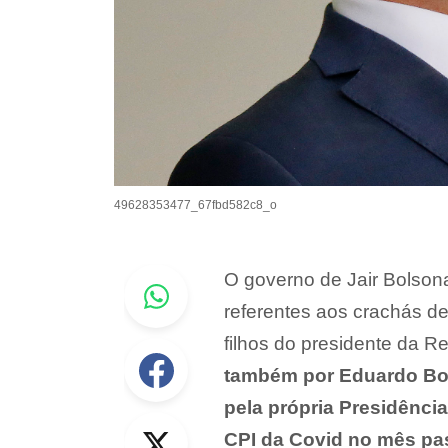
49628353477_67fbd582c8_o
Whastapp
O governo de Jair Bolson
referentes aos crachás d
filhos do presidente da R
Facebook
também por Eduardo Bol
pela própria Presidênci
Twitter
CPI da Covid no mês pa