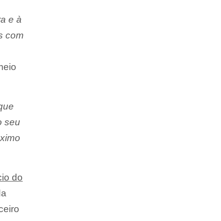
ra e à
as com
meio
 que
o seu
áximo
cio do
da
ceiro