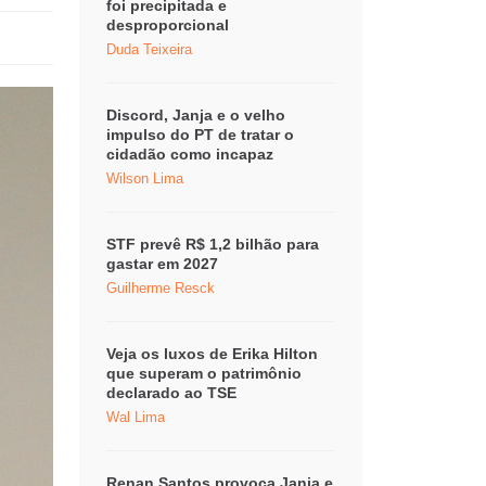
foi precipitada e
desproporcional
Duda Teixeira
Discord, Janja e o velho
impulso do PT de tratar o
cidadão como incapaz
Wilson Lima
STF prevê R$ 1,2 bilhão para
gastar em 2027
Guilherme Resck
Veja os luxos de Erika Hilton
que superam o patrimônio
declarado ao TSE
Wal Lima
Renan Santos provoca Janja e