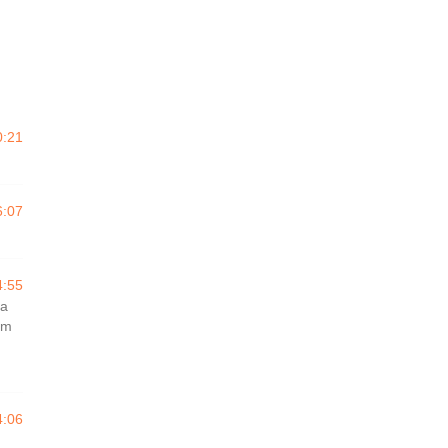
0:21
6:07
4:55
ra
em
4:06