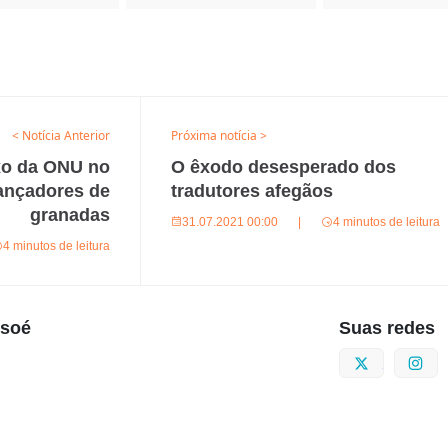
< Notícia Anterior
Próxima notícia >
xo da ONU no
O êxodo desesperado dos
ançadores de
tradutores afegãos
granadas
31.07.2021 00:00
|
4 minutos de leitura
4 minutos de leitura
usoé
Suas redes
Twitter
I