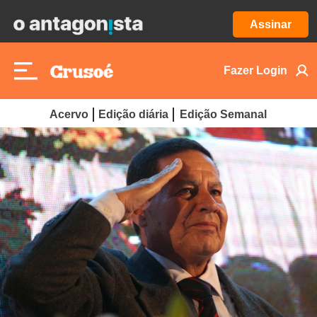
Assinar
Fazer Login
Acervo
Edição diária
Edição Semanal