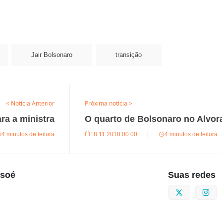
Jair Bolsonaro
transição
< Notícia Anterior
Próxima notícia >
ra a ministra
O quarto de Bolsonaro no Alvor
4 minutos de leitura
18.11.2018 00:00
|
4 minutos de leitura
usoé
Suas redes
Twitter
I