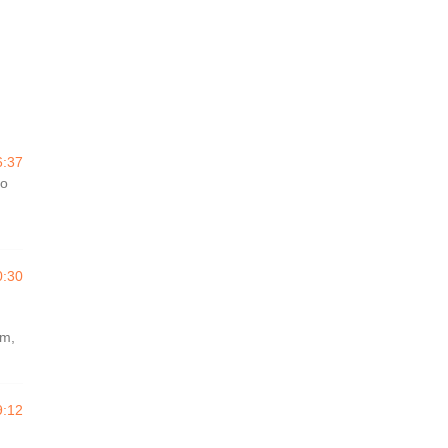
6:37
ão
0:30
im,
9:12