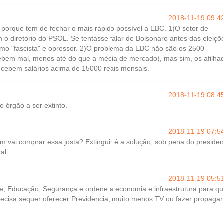
2018-11-19 09:4
o porque tem de fechar o mais rápido possível a EBC. 1)O setor de
 o diretório do PSOL. Se tentasse falar de Bolsonaro antes das eleiçõ
omo "fascista" e opressor. 2)O problema da EBC não são os 2500
cebem mal, menos até do que a média de mercado), mas sim, os afilha
recebem salários acima de 15000 reais mensais.
2018-11-19 08:4
o órgão a ser extinto.
2018-11-19 07:5
em vai comprar essa josta? Extinguir é a solução, sob pena do preside
ral
2018-11-19 05:5
, Educação, Segurança e ordene a economia e infraestrutura para q
ecisa sequer oferecer Previdencia, muito menos TV ou fazer propaga