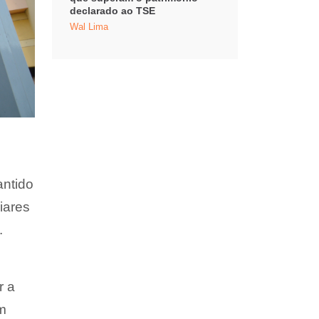
declarado ao TSE
Wal Lima
antido
iares
.
r a
m