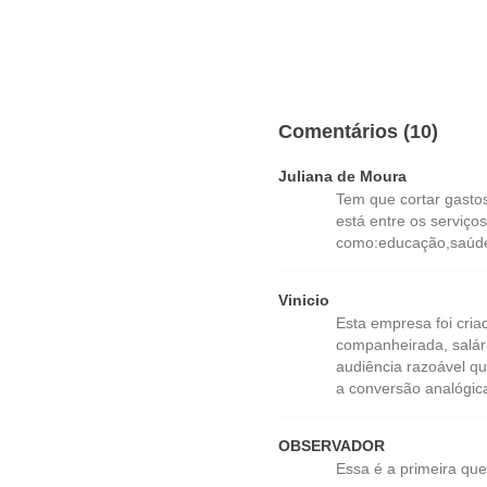
Comentários (10)
Juliana de Moura
Tem que cortar gast
está entre os serviç
como:educação,saúde,
Vinicio
Esta empresa foi cri
companheirada, salár
audiência razoável q
a conversão analógica/
OBSERVADOR
Essa é a primeira qu