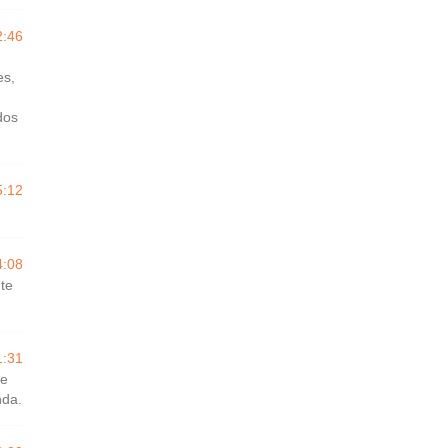
2:46
es,
dos
5:12
4:08
nte
1:31
ue
nda.