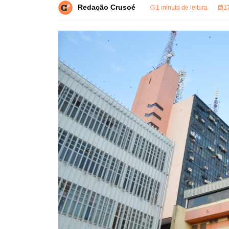
Redação Crusoé
1 minuto de leitura
1