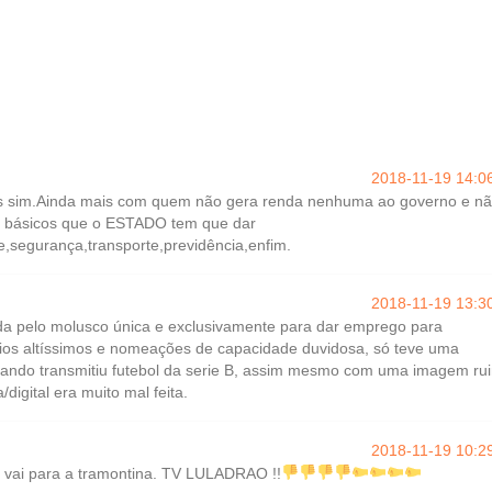
2018-11-19 14:0
os sim.Ainda mais com quem não gera renda nenhuma ao governo e n
os básicos que o ESTADO tem que dar
segurança,transporte,previdência,enfim.
2018-11-19 13:3
ada pelo molusco única e exclusivamente para dar emprego para
ios altíssimos e nomeações de capacidade duvidosa, só teve uma
uando transmitiu futebol da serie B, assim mesmo com uma imagem ru
digital era muito mal feita.
2018-11-19 10:2
e vai para a tramontina. TV LULADRAO !!