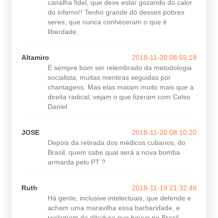
canalha fidel, que deve estar gozando do calor
do inferno!! Tenho grande dó desses pobres
seres, que nunca conheceram o que é
liberdade.
Altamiro
2018-11-20 08:55:18
É sempre bom ser relembrado da metodologia
socialista; muitas mentiras seguidas por
chantagens. Mas elas matam muito mais que a
direita radical; vejam o que fizeram com Celso
Daniel.
JOSE
2018-11-20 08:10:20
Depois da retirada dos médicos cubanos, do
Brasil, quem sabe qual será a nova bomba
armarda pelo PT ?
Ruth
2018-11-19 21:32:48
Há gente, inclusive intelectuais, que defende e
acham uma maravilha essa barbaridade, e
reclamam da ditadura que houve no Brasil.