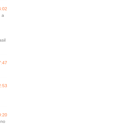
4:02
 a
,
sil
7:47
2:53
0:20
 no