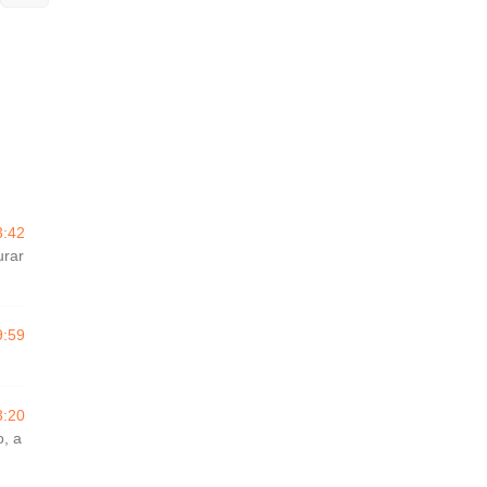
3:42
urar
9:59
3:20
o, a