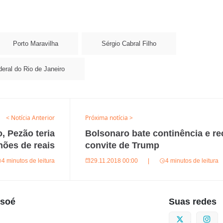
Porto Maravilha
Sérgio Cabral Filho
eral do Rio de Janeiro
< Notícia Anterior
Próxima notícia >
 Pezão teria
Bolsonaro bate continência e r
hões de reais
convite de Trump
4 minutos de leitura
29.11.2018 00:00
|
4 minutos de leitura
usoé
Suas redes
Twitter
I