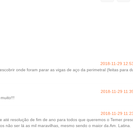
2018-11-29 12:5
scobrir onde foram parar as vigas de aço da perimetral (feitas para d
2018-11-29 11:3
muito!!!
2018-11-29 11:2
ce até resolução de fim de ano para todos que queremos o Temer pres
os não ser lá as mil maravilhas, mesmo sendo o maior da Am. Latina.