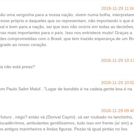
2018-11-29 11:0
são uma vergonha para a nossa nação, vivem numa bolha, interpretam
eresse próprio e daqueles que os representam, não importando o que é
nal e bom para a nação, sei que isso não ocorre em todas as decisões
as mais importantes para o país. Isso nos entristece muito! Graças a
des comprometidas com o Brasil, que tem trazido esperança de um Bra
egrado ao nosso coração.
2018-11-29 10:1
a não está preso?
2018-11-29 10:0
m Paulo Salim Maluf..."Lugar de bandido é na cadeia,gente boa é na
2018-11-29 09:4
 futuro , négo? entáo vá (Dorival Caymi). vá ser roubado no lanchinho,
educadérrimos, ambulantes gentilíssimos, tudo isso em frente (aí sim) a
os antigos marinheiros e lindas figuras. Pezáo tá igual pintáo no lixo.