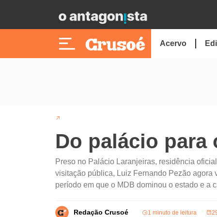
Acervo
Edi
Do palácio para 
Preso no Palácio Laranjeiras, residência ofic
visitação pública, Luiz Fernando Pezão agora v
período em que o MDB dominou o estado e a ca
Redação Crusoé
1 minuto de leitura
2