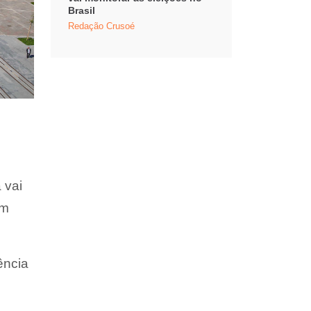
Brasil
Redação Crusoé
 vai
em
ência