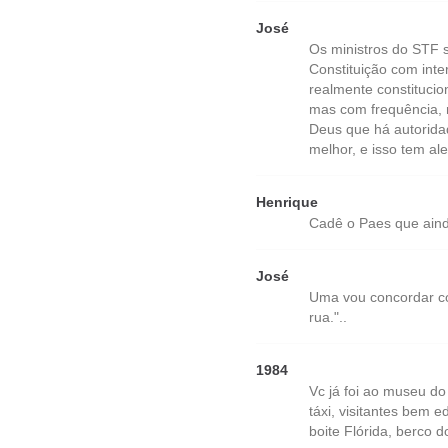
José
Os ministros do STF 
Constituição com int
realmente constitucio
mas com frequência, n
Deus que há autorida
melhor, e isso tem al
Henrique
Cadê o Paes que aind
José
Uma vou concordar co
rua."..
1984
Vc já foi ao museu do
táxi, visitantes bem 
boite Flórida, berco d