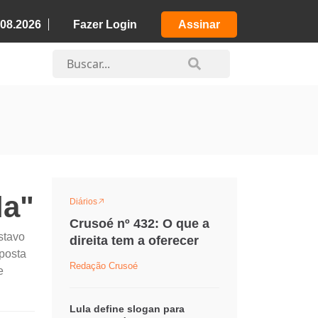
.08.2026
Fazer Login
Assinar
la"
Diários
Crusoé nº 432: O que a
stavo
direita tem a oferecer
sposta
Redação Crusoé
e
Lula define slogan para