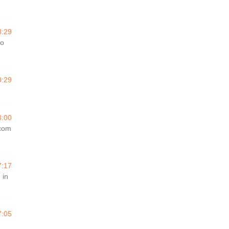
8:29
do
0:29
3:00
 com
7:17
 in
7:05