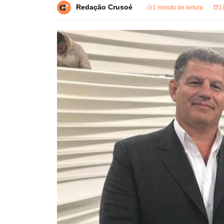
Redação Crusoé
1 minuto de leitura
1