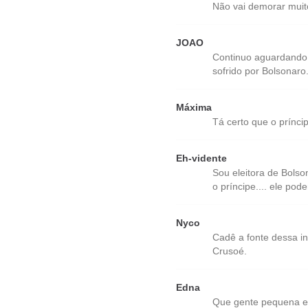
Não vai demorar muito
JOAO
Continuo aguardando 
sofrido por Bolsonaro
Máxima
Tá certo que o prínci
Eh-vidente
Sou eleitora de Bols
o príncipe.... ele pode
Nyco
Cadê a fonte dessa i
Crusoé.
Edna
Que gente pequena e