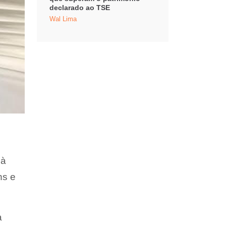
declarado ao TSE
Wal Lima
 à
ns e
a