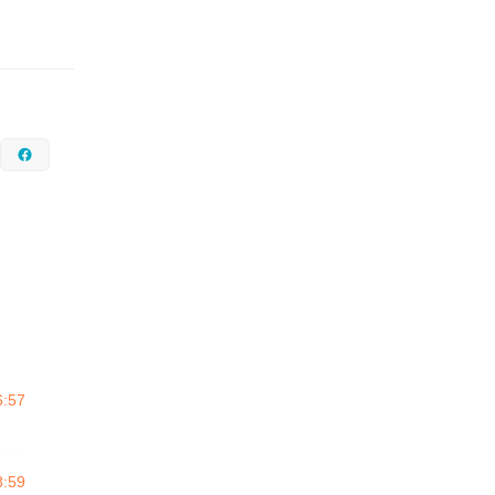
nstagram
Facebook
6:57
8:59