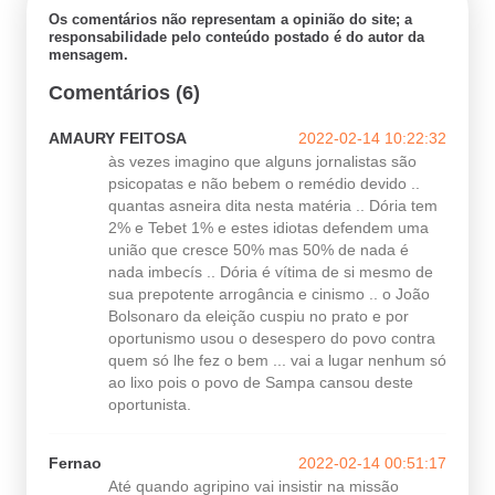
Os comentários não representam a opinião do site; a
responsabilidade pelo conteúdo postado é do autor da
mensagem.
Comentários (6)
AMAURY FEITOSA
2022-02-14 10:22:32
às vezes imagino que alguns jornalistas são
psicopatas e não bebem o remédio devido ..
quantas asneira dita nesta matéria .. Dória tem
2% e Tebet 1% e estes idiotas defendem uma
união que cresce 50% mas 50% de nada é
nada imbecís .. Dória é vítima de si mesmo de
sua prepotente arrogância e cinismo .. o João
Bolsonaro da eleição cuspiu no prato e por
oportunismo usou o desespero do povo contra
quem só lhe fez o bem ... vai a lugar nenhum só
ao lixo pois o povo de Sampa cansou deste
oportunista.
Fernao
2022-02-14 00:51:17
Até quando agripino vai insistir na missão