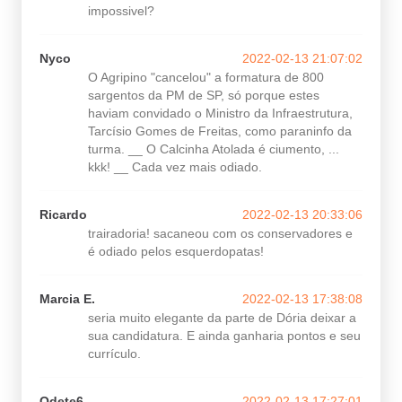
impossivel?
Nyco
2022-02-13 21:07:02
O Agripino "cancelou" a formatura de 800
sargentos da PM de SP, só porque estes
haviam convidado o Ministro da Infraestrutura,
Tarcísio Gomes de Freitas, como paraninfo da
turma. __ O Calcinha Atolada é ciumento, ...
kkk! __ Cada vez mais odiado.
Ricardo
2022-02-13 20:33:06
trairadoria! sacaneou com os conservadores e
é odiado pelos esquerdopatas!
Marcia E.
2022-02-13 17:38:08
seria muito elegante da parte de Dória deixar a
sua candidatura. E ainda ganharia pontos e seu
currículo.
Odete6
2022-02-13 17:27:01