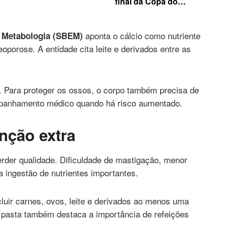
final da Copa do
Mundo por apoio de
federação
aponta o cálcio como nutriente
e Metabologia (SBEM)
oporose. A entidade cita leite e derivados entre as
ho. Para proteger os ossos, o corpo também precisa de
companhamento médico quando há risco aumentado.
nção extra
rder qualidade. Dificuldade de mastigação, menor
a ingestão de nutrientes importantes.
luir carnes, ovos, leite e derivados ao menos uma
 pasta também destaca a importância de refeições