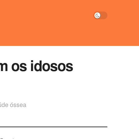
m os idosos
aúde óssea