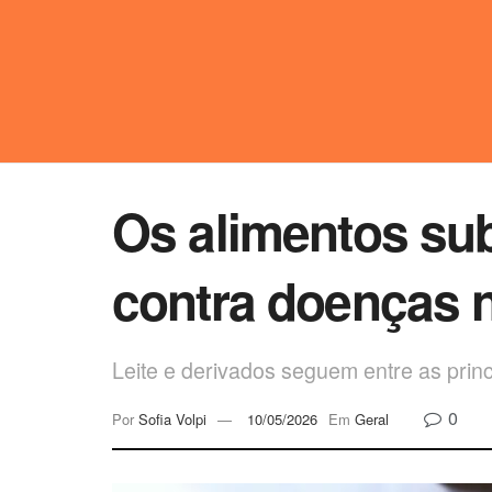
Os alimentos su
contra doenças 
Leite e derivados seguem entre as princ
0
Por
Sofia Volpi
10/05/2026
Em
Geral