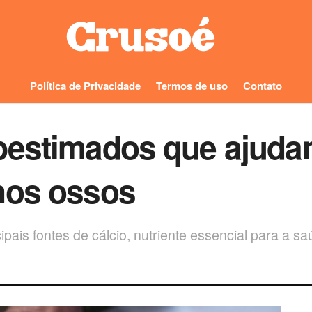
Política de Privacidade
Termos de uso
Contato
bestimados que ajuda
nos ossos
ipais fontes de cálcio, nutriente essencial para a s