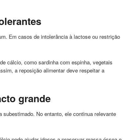
tolerantes
. Em casos de intolerância à lactose ou restrição
 de cálcio, como sardinha com espinha, vegetais
assim, a reposição alimentar deve respeitar a
acto grande
ça subestimado. No entanto, ele continua relevante
álcio pode ajudar idosos a preservar massa óssea e