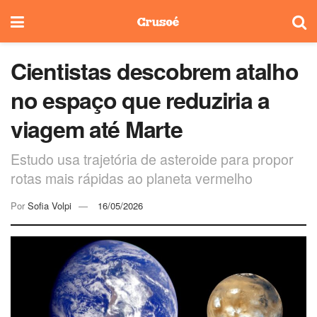
Cientistas descobrem atalho
no espaço que reduziria a
viagem até Marte
Estudo usa trajetória de asteroide para propor
rotas mais rápidas ao planeta vermelho
Por
Sofia Volpi
16/05/2026