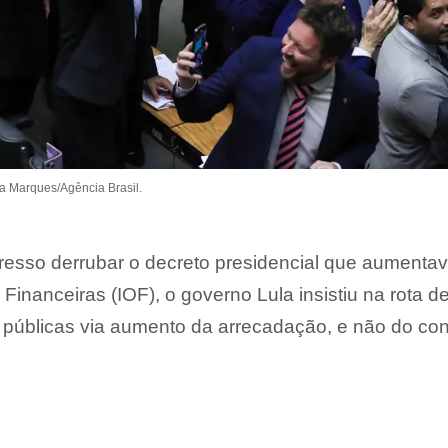
 Marques/Agência Brasil.
sso derrubar o decreto presidencial que aumentav
inanceiras (IOF), o governo Lula insistiu na rota d
as públicas via aumento da arrecadação, e não do con