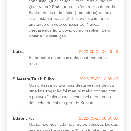
conquiste! Quer saúde? Pode, mas cuide-se!
Quer votar? Pode, mas... Não precisa de nada!
Basta um título de eleitor(obrigatório) e para
isto basta ter nascido! Dois votos alienados
anulando um voto consciente.. Nunca
chegaremos lá. É óbvio como resolver. Sem
violar a Constituição.
Luiza
2022-05-26 07:43:48
Eu também estou cheia dessa democracia
"oca".
Silvestre Truch Filho
2022-05-25 14:39:49
Gosto dessa coluna mas desta vez me deixou
uma interrogação foi meu primeiro contato com
a palavra "valhacouto" pesquisei e entendi o
desfecho da coluna grande Sabino...
Edson, 76.
2022-05-25 06:59:09
Mário, não nos iludamos. Se as pessoas lúcidas
neste país chegassem a 1% do total eu já me