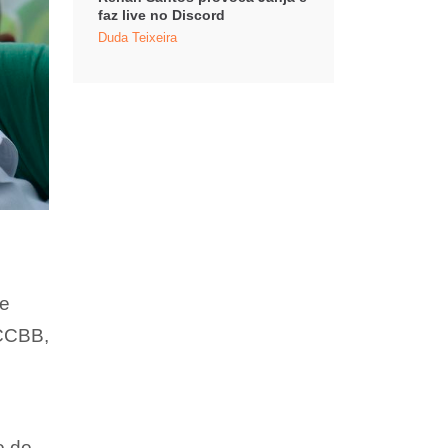
faz live no Discord
Duda Teixeira
te
 CCBB,
o do