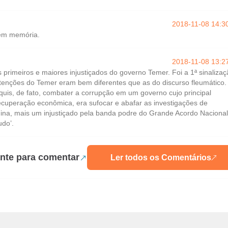
2018-11-08 14:3
êm memória.
2018-11-08 13:2
primeiros e maiores injustiçados do governo Temer. Foi a 1ª sinaliza
ntenções do Temer eram bem diferentes que as do discurso fleumático.
uis, de fato, combater a corrupção em um governo cujo principal
recuperação econômica, era sufocar e abafar as investigações de
ina, mais um injustiçado pela banda podre do Grande Acordo Nacional
do’.
nte para comentar
Ler todos os Comentários