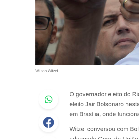
Wilson Witzel
Whastapp
O governador eleito do Ri
eleito Jair Bolsonaro nest
em Brasília, onde funcion
Facebook
Witzel conversou com Bo
advogado Geral da União 