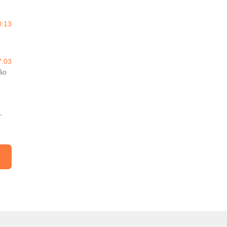
0:13
7:03
ção
,