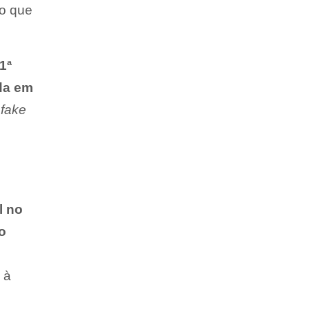
ão que
1ª
ada em
"
fake
l no
o
 à