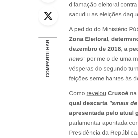
difamação eleitoral contr
Twitter
sacudiu as eleições daqu
A pedido do Ministério Pú
Zona Eleitoral, determi
COMPARTILHAR
dezembro de 2018, a ped
news"
por meio de uma m
vésperas do segundo tur
feições semelhantes às d
Como
revelou
Crusoé
na
qual descarta
"sinais de
apresentada pelo atual
parlamentar apontada com
Presidência da República, 