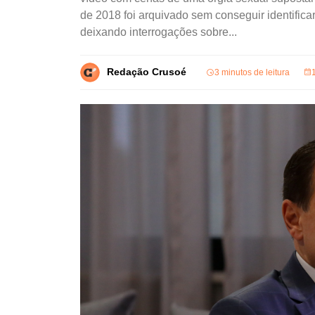
de 2018 foi arquivado sem conseguir identifica
deixando interrogações sobre...
Redação Crusoé
3 minutos de leitura