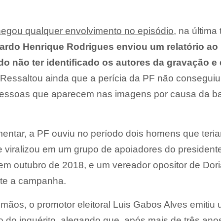
negou qualquer envolvimento no episódio
, na última 
ardo Henrique Rodrigues enviou um relatório ao
do não ter identificado os autores da gravação e
Ressaltou ainda que a perícia da PF não conseguiu
 pessoas que aparecem nas imagens por causa da b
entar, a PF ouviu no período dois homens que teri
 viralizou em um grupo de apoiadores do presidente
m outubro de 2018, e um vereador opositor de Dor
nte a campanha.
mãos, o promotor eleitoral Luis Gabos Alves emitiu
 do inquérito, alegando que, após mais de três ano