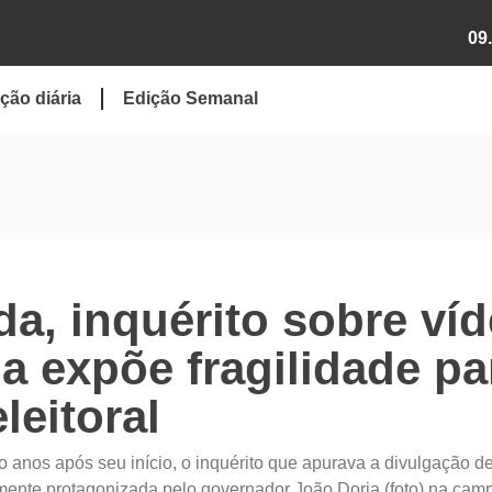
09
ção diária
Edição Semanal
a, inquérito sobre ví
a expõe fragilidade pa
leitoral
o anos após seu início, o inquérito que apurava a divulgação d
mente protagonizada pelo governador João Doria (foto) na ca