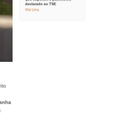
declarado ao TSE
Wal Lima
ito
panha
e