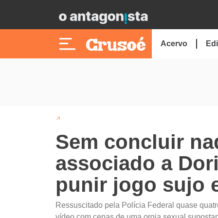
Acervo
Edi
Sem concluir nad
associado a Dori
punir jogo sujo e
Ressuscitado pela Polícia Federal quase quatr
vídeo com cenas de uma orgia sexual suposta