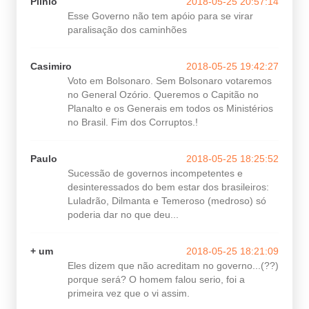
Plinio
2018-05-25 20:57:14
Esse Governo não tem apóio para se virar
paralisação dos caminhões
Casimiro
2018-05-25 19:42:27
Voto em Bolsonaro. Sem Bolsonaro votaremos
no General Ozório. Queremos o Capitão no
Planalto e os Generais em todos os Ministérios
no Brasil. Fim dos Corruptos.!
Paulo
2018-05-25 18:25:52
Sucessão de governos incompetentes e
desinteressados do bem estar dos brasileiros:
Luladrão, Dilmanta e Temeroso (medroso) só
poderia dar no que deu...
+ um
2018-05-25 18:21:09
Eles dizem que não acreditam no governo...(??)
porque será? O homem falou serio, foi a
primeira vez que o vi assim.