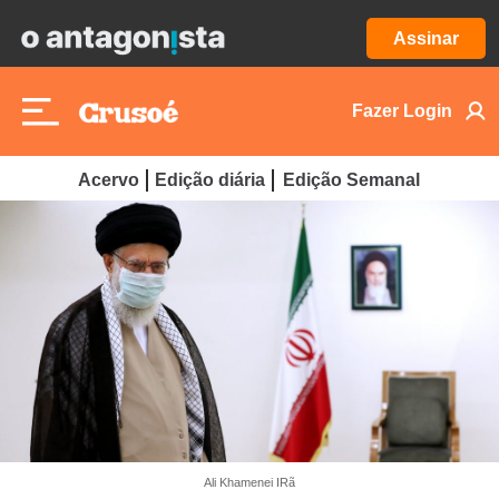
Assinar
Fazer Login
Acervo
Edição diária
Edição Semanal
Ali Khamenei IRã