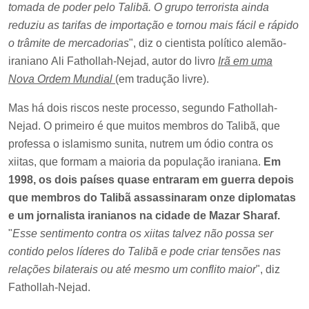
tomada de poder pelo Talibã. O grupo terrorista ainda
reduziu as tarifas de importação e tornou mais fácil e rápido
o trâmite de mercadorias
", diz o cientista político alemão-
iraniano Ali Fathollah-Nejad, autor do livro
Irã em uma
Nova Ordem Mundial
(em tradução livre).
Mas há dois riscos neste processo, segundo Fathollah-
Nejad. O primeiro é que muitos membros do Talibã, que
professa o islamismo sunita, nutrem um ódio contra os
xiitas, que formam a maioria da população iraniana.
Em
1998, os dois países quase entraram em guerra depois
que membros do Talibã assassinaram onze diplomatas
e um jornalista iranianos na cidade de Mazar Sharaf.
"
Esse sentimento contra os xiitas talvez não possa ser
contido pelos líderes do Talibã e pode criar tensões nas
relações bilaterais ou até mesmo um conflito maior
", diz
Fathollah-Nejad.