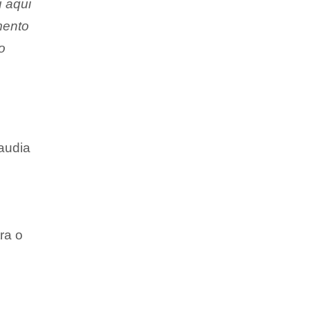
 aqui
mento
o
audia
ra o