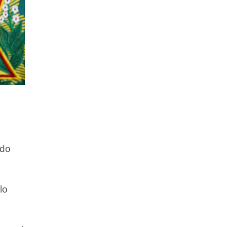
 do
lo