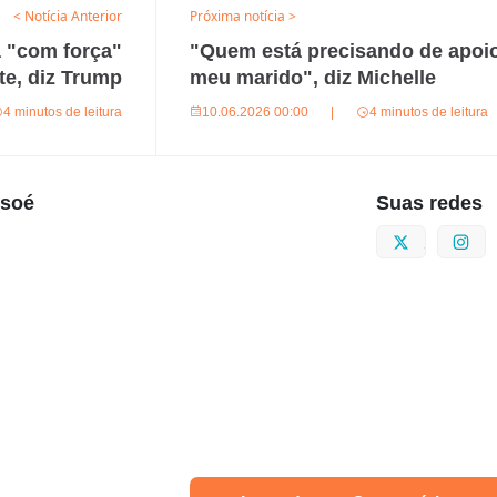
< Notícia Anterior
Próxima notícia >
ã "com força"
"Quem está precisando de apoio
e, diz Trump
meu marido", diz Michelle
4 minutos de leitura
10.06.2026 00:00
|
4 minutos de leitura
usoé
Suas redes
Twitter
I