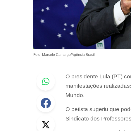
Foto: Marcelo Camargo/Agência Brasil
Whastapp
O presidente Lula (PT) c
manifestações realizadas
Mundo.
Facebook
O petista sugeriu que po
Twitter
Sindicato dos Professores