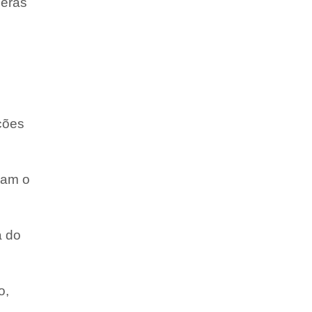
peras
ções
sam o
a do
o,