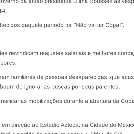
overno da então presidente Dilma Rousseff às vés
14.
cidos daquele período foi: “Não vai ter Copa!”.
es reivindicam reajustes salariais e melhores condi
ssores.
nem familiares de pessoas desaparecidas, que acu
baum de ignorar as buscas por seus parentes.
nsificar as mobilizações durante a abertura da Cop
 em direção ao Estádio Azteca, na Cidade do Méxic