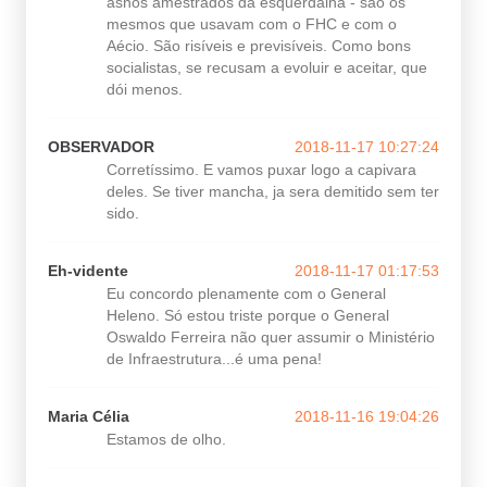
asnos amestrados da esquerdalha - são os
mesmos que usavam com o FHC e com o
Aécio. São risíveis e previsíveis. Como bons
socialistas, se recusam a evoluir e aceitar, que
dói menos.
OBSERVADOR
2018-11-17 10:27:24
Corretíssimo. E vamos puxar logo a capivara
deles. Se tiver mancha, ja sera demitido sem ter
sido.
Eh-vidente
2018-11-17 01:17:53
Eu concordo plenamente com o General
Heleno. Só estou triste porque o General
Oswaldo Ferreira não quer assumir o Ministério
de Infraestrutura...é uma pena!
Maria Célia
2018-11-16 19:04:26
Estamos de olho.