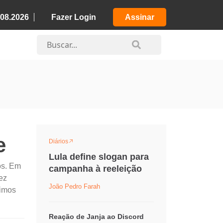
.08.2026
Fazer Login
Assinar
e
Diários
Lula define slogan para
os. Em
campanha à reeleição
ez
João Pedro Farah
timos
Reação de Janja ao Discord