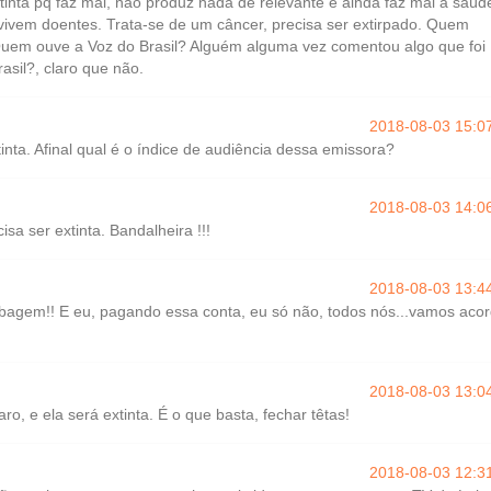
inta pq faz mal, não produz nada de relevante e ainda faz mal à saúd
vivem doentes. Trata-se de um câncer, precisa ser extirpado. Quem
 Quem ouve a Voz do Brasil? Alguém alguma vez comentou algo que foi
asil?, claro que não.
2018-08-03 15:0
tinta. Afinal qual é o índice de audiência dessa emissora?
2018-08-03 14:0
sa ser extinta. Bandalheira !!!
2018-08-03 13:4
agem!! E eu, pagando essa conta, eu só não, todos nós...vamos acor
2018-08-03 13:0
ro, e ela será extinta. É o que basta, fechar têtas!
2018-08-03 12:3