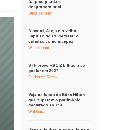
foi precipitada e
desproporcional
Duda Teixeira
Discord, Janja e o velho
impulso do PT de tratar o
cidadão como incapaz
Wilson Lima
STF prevê R$ 1,2 bilhão para
gastar em 2027
Guilherme Resck
Veja os luxos de Erika Hilton
que superam o patrimônio
declarado ao TSE
Wal Lima
Renan Santos provoca Janja e