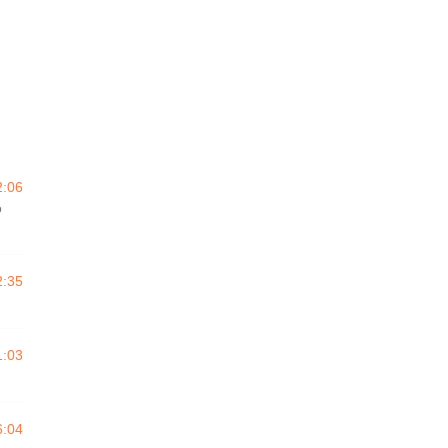
2:06
o
2:35
1:03
6:04