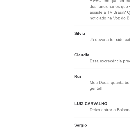
A EBC tem que ser ext
dos funcionários que 
assiste a TV Brasil?
noticiado na Voz do Br
Silvia
Já deveria ter sido ex
Claudia
Essa excrecência preci
Rui
Meu Deus, quanta bob
gente!!
LUIZ CARVALHO
Deixa entrar o Bolsona
Sergio