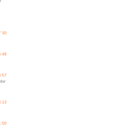
e
7:30
6:48
4:57
dar
4:13
1:50