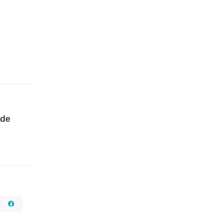
 de
nstagram
Facebook