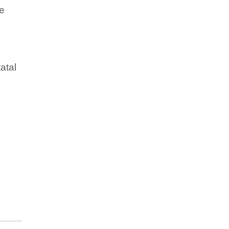
de
atal