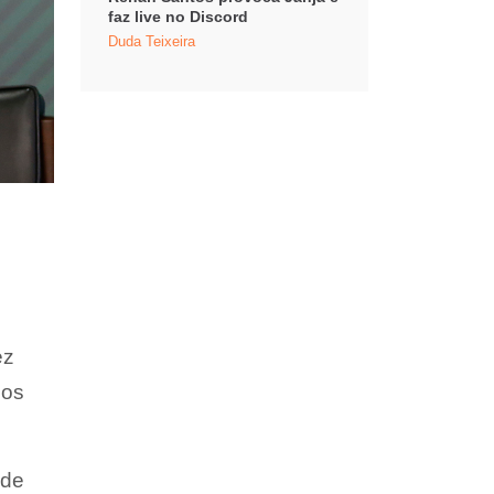
faz live no Discord
Duda Teixeira
ez
dos
 de