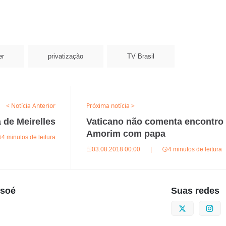
er
privatização
TV Brasil
< Notícia Anterior
Próxima notícia >
 de Meirelles
Vaticano não comenta encontro
Amorim com papa
4 minutos de leitura
03.08.2018 00:00
|
4 minutos de leitura
usoé
Suas redes
Twitter
I