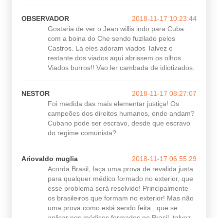
OBSERVADOR
2018-11-17 10:23:44
Gostaria de ver o Jean willis indo para Cuba
com a boina do Che sendo fuzilado pelos
Castros. Lá eles adoram viados Talvez o
restante dos viados aqui abrissem os olhos.
Viados burros!! Vao ler cambada de idiotizados.
NESTOR
2018-11-17 08:27:07
Foi medida das mais elementar justiça! Os
campeões dos direitos humanos, onde andam?
Cubano pode ser escravo, desde que escravo
do regime comunista?
Ariovaldo muglia
2018-11-17 06:55:29
Acorda Brasil, faça uma prova de revalida justa
para qualquer médico formado no exterior, que
esse problema será resolvido! Principalmente
os brasileiros que formam no exterior! Mas não
uma prova como está sendo feita , que se
aplicar nos médicos formados no Brasil, talvez