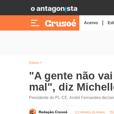
Acervo
Edi
Diários
"A gente não vai
mal", diz Michel
Presidente do PL-CE, André Fernandes declar
Redação Crusoé
2 minutos de leitura