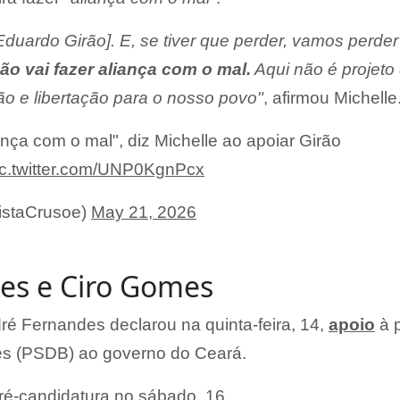
duardo Girão]. E, se tiver que perder, vamos perde
ão vai fazer aliança com o mal.
Aqui não é projeto
ão e libertação para o nosso povo"
, afirmou Michelle
ança com o mal", diz Michelle ao apoiar Girão
ic.twitter.com/UNP0KgnPcx
istaCrusoe)
May 21, 2026
es e Ciro Gomes
ré Fernandes declarou na quinta-feira, 14,
apoio
à p
es (PSDB) ao governo do Ceará.
pré-candidatura no sábado, 16.