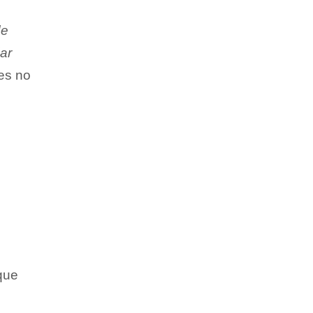
de
ar
es no
que