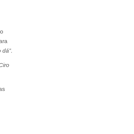
ao
ara
o dá”
.
Ciro
as