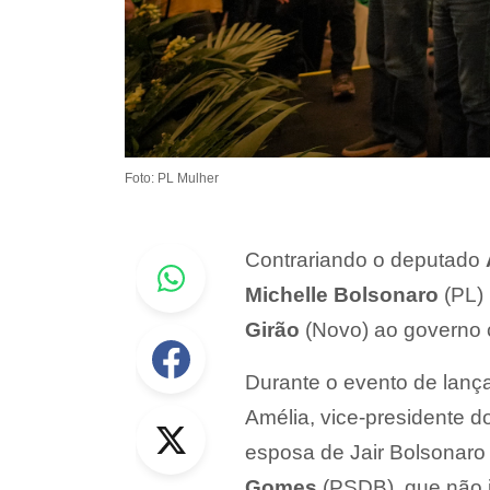
Foto: PL Mulher
Whastapp
Contrariando o deputado
Michelle Bolsonaro
(PL) 
Girão
(Novo) ao governo 
Facebook
Durante o evento de lanç
Twitter
Amélia, vice-presidente do
esposa de Jair Bolsonaro 
Gomes
(PSDB), que não i