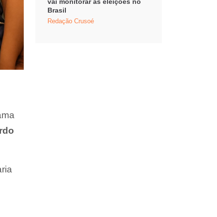
vai monitorar as eleições no
Brasil
Redação Crusoé
dama
rdo
ria