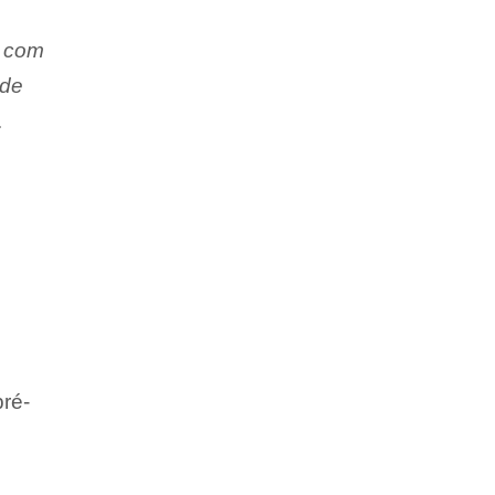
r com
 de
.
ré-