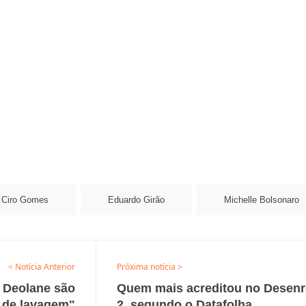
Ciro Gomes
Eduardo Girão
Michelle Bolsonaro
< Notícia Anterior
Próxima notícia >
e Deolane são
Quem mais acreditou no Desenr
s de lavagem"
2, segundo o Datafolha