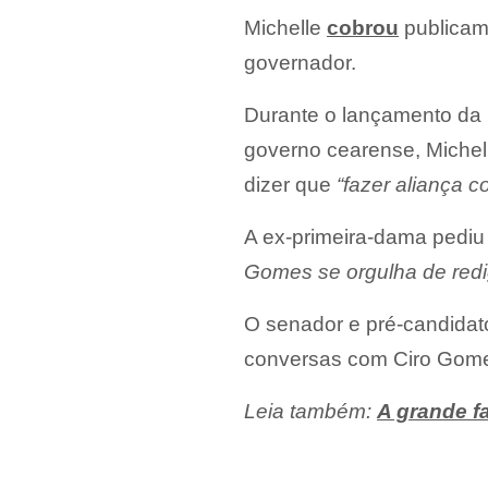
Michelle
cobrou
publicame
governador.
Durante o lançamento da 
governo cearense, Michell
dizer que
“fazer aliança c
A ex-primeira-dama pediu p
Gomes se orgulha de redig
O senador e pré-candidat
conversas com Ciro Gom
Leia também:
A grande f