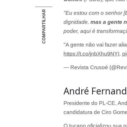
COMPARTILHAR
"Eu estou com o senhor [E
dignidade,
mas a gente n
poder, aqui é transformaç
"A gente não vai fazer ali
https://t.co/jnbXhu9NYI
.
p
— Revista Crusoé (@Rev
André Fernand
Presidente do PL-CE, And
candidatura de Ciro Gom
O tucano oficializou sua 