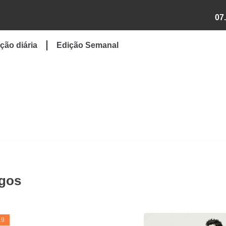
07
ção diária
Edição Semanal
igos
19