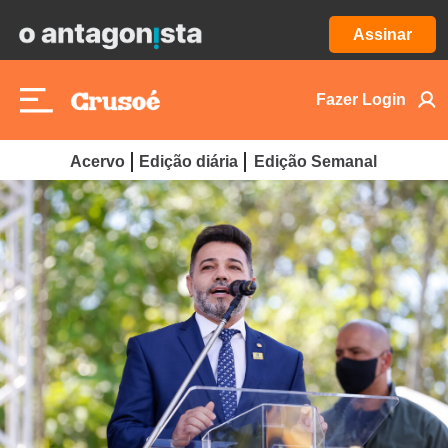
Assinar
Fazer Login
Acervo
Edição diária
Edição Semanal