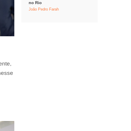
no Rio
João Pedro Farah
ente,
 nesse