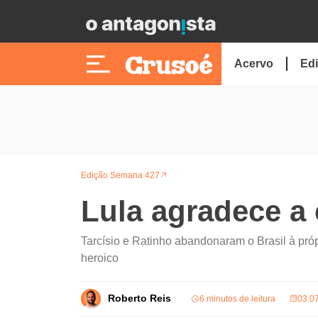
Acervo
Edi
Edição Semana 427
Lula agradece a 
Tarcísio e Ratinho abandonaram o Brasil à pró
heroico
Roberto Reis
6 minutos de leitura
03.0