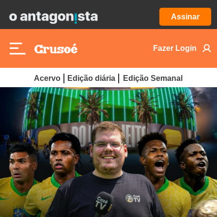
Assinar
Fazer Login
Acervo
Edição diária
Edição Semanal