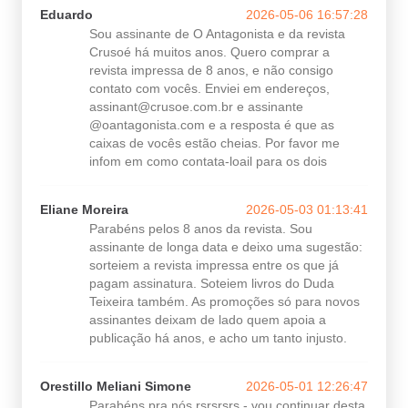
Eduardo
2026-05-06 16:57:28
Sou assinante de O Antagonista e da revista
Crusoé há muitos anos. Quero comprar a
revista impressa de 8 anos, e não consigo
contato com vocês. Enviei em endereços,
assinant@crusoe.com.br
e assinante
@oantagonista.com e a resposta é que as
caixas de vocês estão cheias. Por favor me
infom em como contata-loail para os dois
Eliane Moreira
2026-05-03 01:13:41
Parabéns pelos 8 anos da revista. Sou
assinante de longa data e deixo uma sugestão:
sorteiem a revista impressa entre os que já
pagam assinatura. Soteiem livros do Duda
Teixeira também. As promoções só para novos
assinantes deixam de lado quem apoia a
publicação há anos, e acho um tanto injusto.
Orestillo Meliani Simone
2026-05-01 12:26:47
Parabéns pra nós rsrsrsrs - vou continuar desta