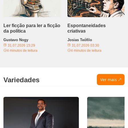
Ler ficção para ler a ficção
Espontaneidades
da política
criativas
Gustavo Nogy
Josias Teófilo
31.07.2026 15:29
31.07.2026 03:30
4 minutos de leitura
4 minutos de leitura
Variedades
Ver mais