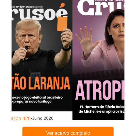
-
Julho 2026
Edição 428
-
Julho
Edição 427
Ver acervo completo