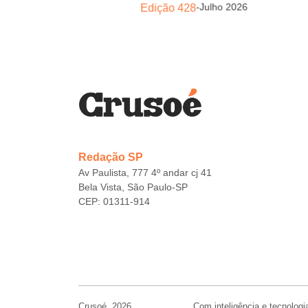
lho 2026
-
Julho 2026
Edição 428
Redação SP
Av Paulista, 777 4º andar cj 41
Bela Vista, São Paulo-SP
CEP: 01311-914
Crusoé, 2026,
Com inteligência e tecnologi