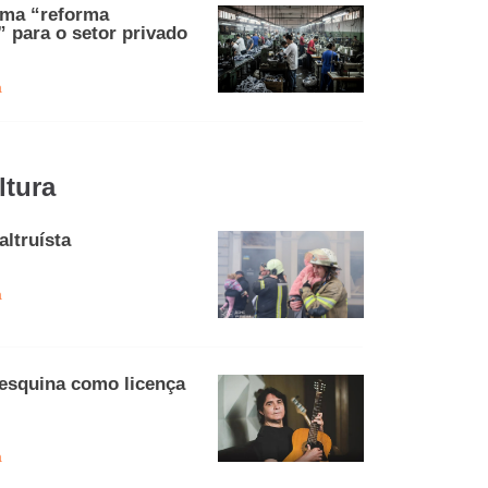
uma “reforma
” para o setor privado
a
ltura
altruísta
a
 esquina como licença
a