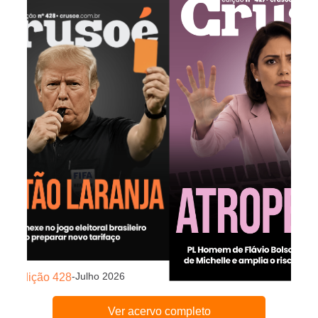
-
Julho 2026
Edição 428
-
Julho
Edição 427
Ver acervo completo