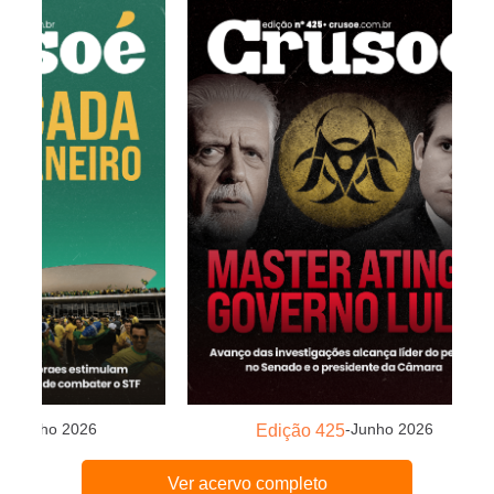
-
Junho 2026
-
Junho 2026
6
Edição 425
Ver acervo completo