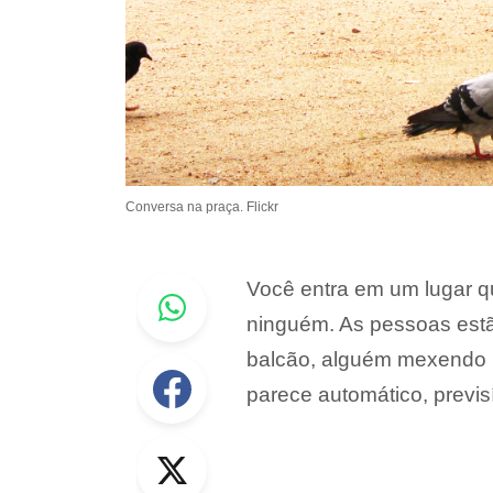
Conversa na praça. Flickr
Whastapp
Você entra em um lugar q
ninguém. As pessoas estã
balcão, alguém mexendo n
Facebook
parece automático, previsí
Twitter