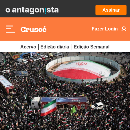
Assinar
Fazer Login
Acervo
Edição diária
Edição Semanal