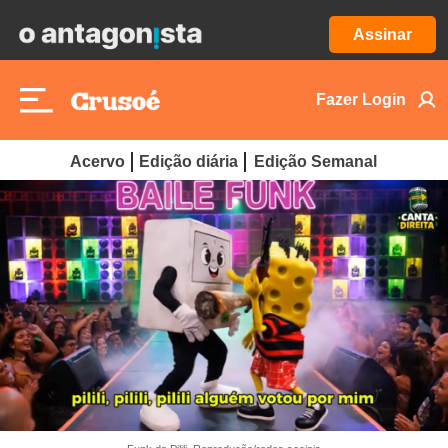
Assinar
Fazer Login
Acervo
Edição diária
Edição Semanal