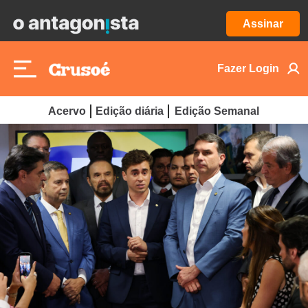
Assinar
Fazer Login
Acervo
Edição diária
Edição Semanal