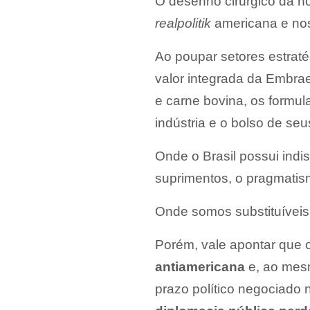
O desenho cirúrgico da no
realpolitik
americana e no
Ao poupar setores estrat
valor integrada da Embrae
e carne bovina, os formul
indústria e o bolso de seu
Onde o Brasil possui indi
suprimentos, o pragmatis
Onde somos substituíveis 
Porém, vale apontar que o
antiamericana
e, ao mesm
prazo político negociado 