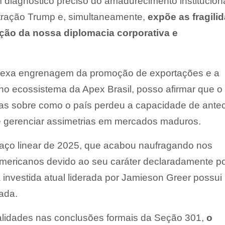
 diagnóstico preciso do amadurecimento institucion
tração Trump e, simultaneamente,
expõe as fragili
ção da nossa diplomacia corporativa e
plexa engrenagem da promoção de exportações e a
no ecossistema da Apex Brasil, posso afirmar que o
gas sobre como o país perdeu a capacidade de antec
l e gerenciar assimetrias em mercados maduros.
ifaço linear de 2025, que acabou naufragando nos
 americanos devido ao seu caráter declaradamente pol
 a investida atual liderada por Jamieson Greer possu
cada.
lidades nas conclusões formais da Seção 301,
o