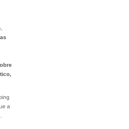
,
as
sobre
tico,
ping
que a
.