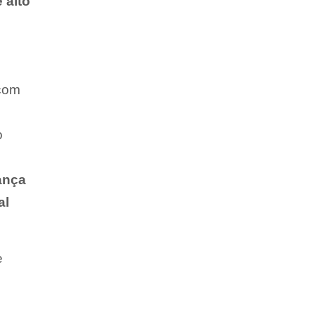
 alto
 com
o
ança
al
e