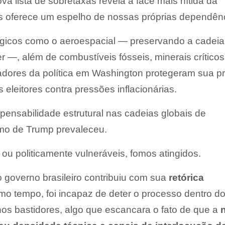
va lista de sobretaxas revela a face mais nítida da
s oferece um espelho de nossas próprias dependênc
égicos como o aeroespacial — preservando a cadeia
r —, além de combustíveis fósseis, minerais críticos
adores da política em Washington protegeram sua pr
s eleitores contra pressões inflacionárias.
spensabilidade estrutural nas cadeias globais de
mo de Trump prevaleceu.
ou politicamente vulneráveis, fomos atingidos.
 governo brasileiro contribuiu com sua
retórica
o tempo, foi incapaz de deter o processo dentro d
nos bastidores, algo que escancara o fato de que a