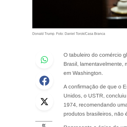
Donald Trump. Foto: Daniel Torok/Casa Branca
Whastapp
O tabuleiro do comércio g
Brasil, lamentavelmente,
em Washington.
Facebook
A confirmação de que o E
Twitter
Unidos, o USTR, concluiu
1974, recomendando uma 
produtos brasileiros, nã