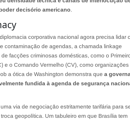
eu densidade técnica e canais de interlocução de
poder decisório americano
.
macy
 diplomacia corporativa nacional agora precisa lidar
e contaminação de agendas, a chamada linkage
o de facções criminosas domésticas, como o Primeir
) e o Comando Vermelho (CV), como organizações
s sob a ótica de Washington demonstra que
a govern
avelmente fundida à agenda de segurança nacion
uma via de negociação estritamente tarifária para s
roca geopolítica. Um tabuleiro em que Brasília tem