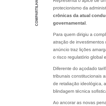
COMPARTILHAR
Representa o ápice de um
protecionismo da adminis
crônicas da atual condu
governamental
.
Para quem dirigiu a com
atração de investimentos 
anúncio traz lições amar
o risco regulatório globa
Diferente do açodado tar
tribunais constitucionais
de retaliação ideológica,
blindagem técnica sofisti
Ao ancorar as novas pena