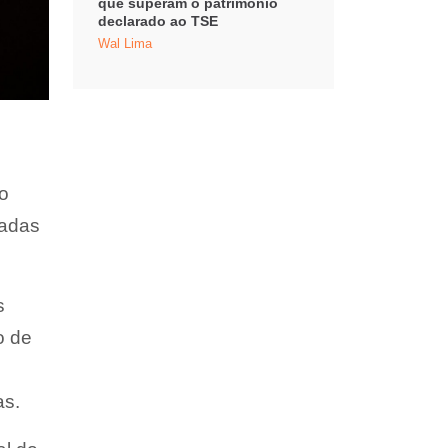
que superam o patrimônio
declarado ao TSE
Wal Lima
 o
hadas
s
o de
as.