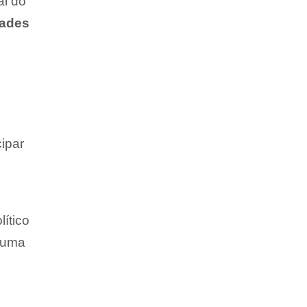
al do
dades
ipar
ítico
i uma