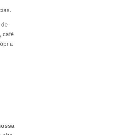
ias.
 de
, café
ópria
o
nossa