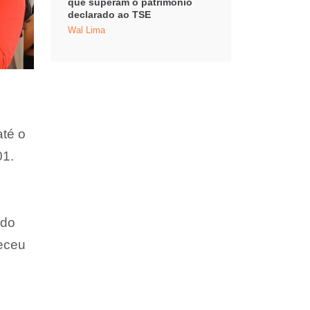
que superam o patrimônio
declarado ao TSE
Wal Lima
té o
01.
ndo
receu