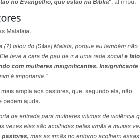
stão no Evangelho, que estão na Bíblia
", afirmou.
tores
as Malafaia.
 (?) falou do [
Silas
] Malafa, porque eu também não
Ele teve a cara de pau de ir a uma rede social
e fal
do com mulheres insignificantes. Insignificante 
mim é importante
."
foi mais ampla aos pastores, que, segundo ela, não
e pedem ajuda.
rta de entrada para mulheres vítimas de violência 
as vezes elas são acolhidas pelas irmãs e muitas v
 pastores,
mas as irmãs no entorno acolhem essas