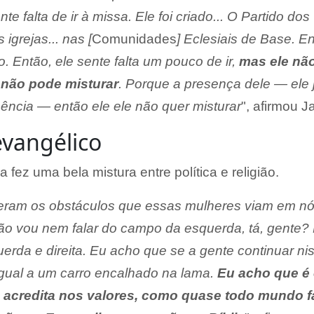
nte falta de ir à missa. Ele foi criado... O Partido dos
igrejas... nas [
Comunidades
] Eclesiais de Base. En
po. Então, ele sente falta um pouco de ir,
mas ele não
 não pode misturar
. Porque a presença dele — ele 
sência — então ele ele não quer misturar
", afirmou J
evangélico
 fez uma bela mistura entre política e religião.
 eram os obstáculos que essas mulheres viam em nó
ão vou nem falar do campo da esquerda, tá, gente?
squerda e direita. Eu acho que se a gente continuar ni
 igual a um carro encalhado na lama.
Eu acho que é
 acredita nos valores, como quase todo mundo f