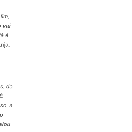
fim,
 vai
já é
anja.
s, do
 É
sso, a
 o
alou