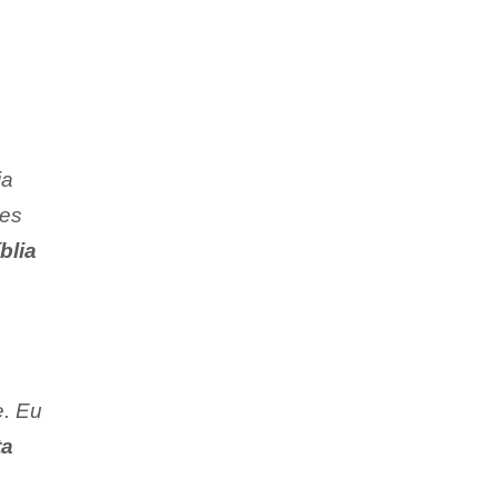
ia
res
blia
e. Eu
ta