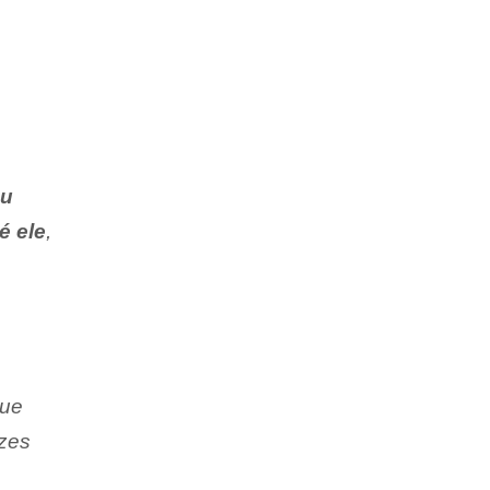
ou
é ele
,
que
ezes