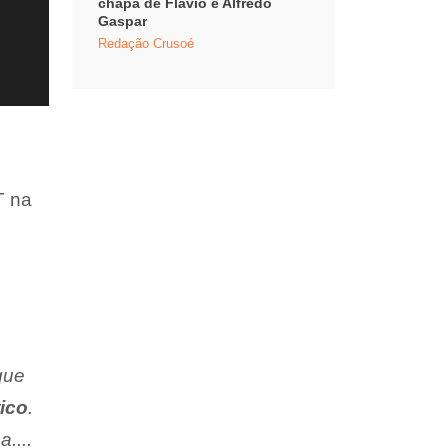
chapa de Flávio e Alfredo
Gaspar
Redação Crusoé
T na
que
ico
.
....