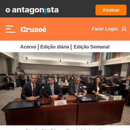
Assinar
Fazer Login
Acervo
Edição diária
Edição Semanal