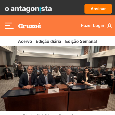
Assinar
Fazer Login
Acervo
Edição diária
Edição Semanal