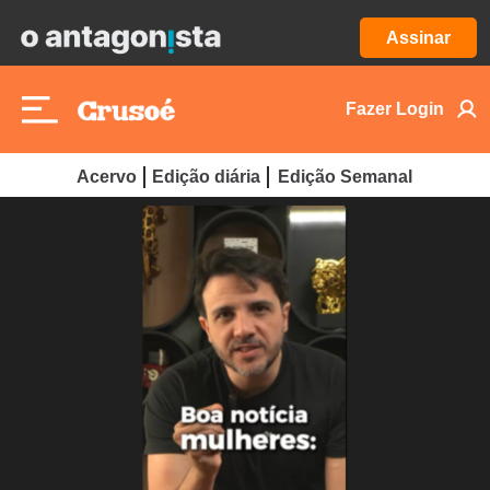
Assinar
Fazer Login
Acervo
Edição diária
Edição Semanal